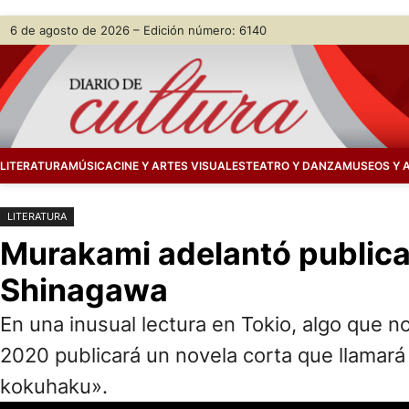
Saltar
Skip
6 de agosto de 2026 – Edición número: 6140
al
to
contenido
content
LITERATURA
MÚSICA
CINE Y ARTES VISUALES
TEATRO Y DANZA
MUSEOS Y 
LITERATURA
Murakami adelantó publica
Shinagawa
En una inusual lectura en Tokio, algo que 
2020 publicará un novela corta que llamar
kokuhaku».