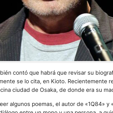
ién contó que habrá que revisar su biograf
nte se lo cita, en Kioto. Recientemente re
ecina ciudad de Osaka, de donde era su ma
leer algunos poemas, el autor de «1Q84» y «
 diálogo entre un mono y una persona, a qui