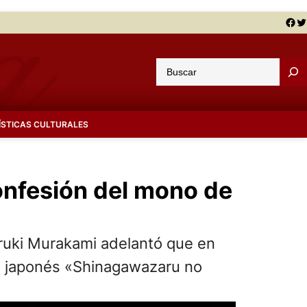
Facebook
Twitter
B
u
s
c
ÍSTICAS CULTURALES
a
r
onfesión del mono de
Haruki Murakami adelantó que en
n japonés «Shinagawazaru no