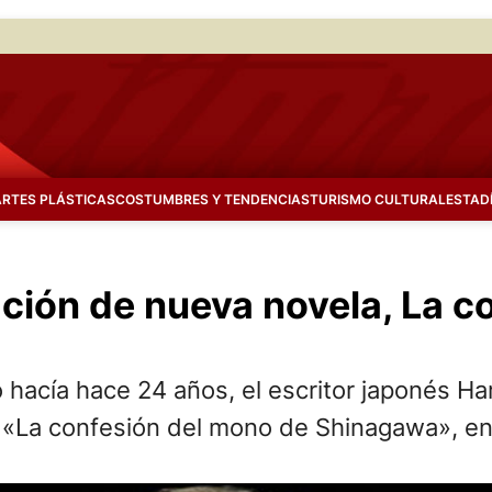
ARTES PLÁSTICAS
COSTUMBRES Y TENDENCIAS
TURISMO CULTURAL
ESTAD
ción de nueva novela, La c
no hacía hace 24 años, el escritor japonés 
á «La confesión del mono de Shinagawa», e