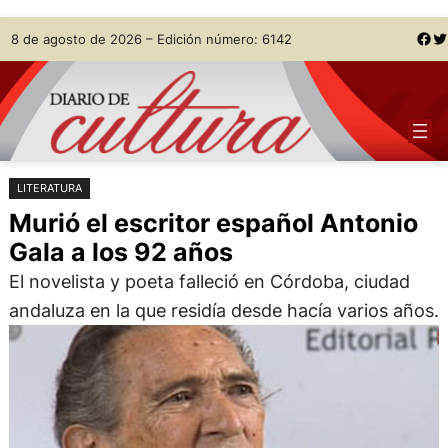
Saltar
Skip
Facebook
Twitter
8 de agosto de 2026 – Edición número: 6142
al
to
contenido
content
LITERATURA
Murió el escritor español Antonio
Gala a los 92 años
El novelista y poeta falleció en Córdoba, ciudad
andaluza en la que residía desde hacía varios años.