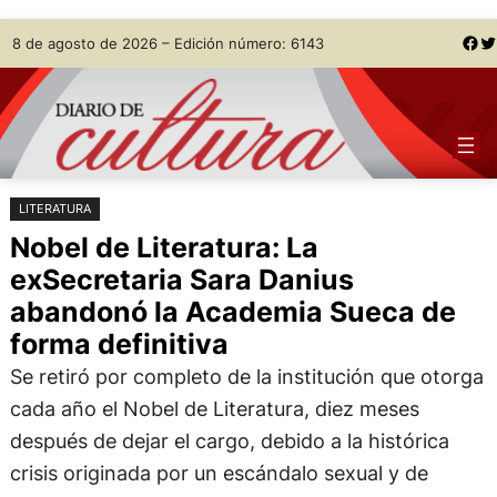
Saltar
Skip
Facebook
Twitter
8 de agosto de 2026 – Edición número: 6143
al
to
contenido
content
LITERATURA
Nobel de Literatura: La
exSecretaria Sara Danius
abandonó la Academia Sueca de
forma definitiva
Se retiró por completo de la institución que otorga
cada año el Nobel de Literatura, diez meses
después de dejar el cargo, debido a la histórica
crisis originada por un escándalo sexual y de