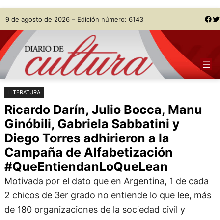
Saltar
Skip
Facebook
Twitter
9 de agosto de 2026 – Edición número: 6143
al
to
contenido
content
LITERATURA
Ricardo Darín, Julio Bocca, Manu
Ginóbili, Gabriela Sabbatini y
Diego Torres adhirieron a la
Campaña de Alfabetización
#QueEntiendanLoQueLean
Motivada por el dato que en Argentina, 1 de cada
2 chicos de 3er grado no entiende lo que lee, más
de 180 organizaciones de la sociedad civil y