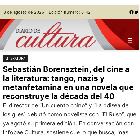
Saltar
Skip
Facebook
Twitter
8 de agosto de 2026 – Edición número: 6142
al
to
contenido
content
LITERATURA
Sebastián Borensztein, del cine a
la literatura: tango, nazis y
metanfetamina en una novela que
reconstruye la década del 40
El director de “Un cuento chino” y “La odisea de
los giles” debutó como novelista con “El Ruso”, que
ya agotó su primera edición. En conversación con
Infobae Cultura, sostiene que lo que busca, más