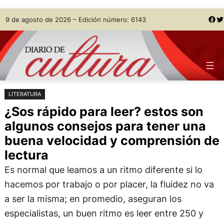
Saltar
Skip
Facebook
Twitter
9 de agosto de 2026 – Edición número: 6143
al
to
contenido
content
LITERATURA
¿Sos rápido para leer? estos son
algunos consejos para tener una
buena velocidad y comprensión de
lectura
Es normal que leamos a un ritmo diferente si lo
hacemos por trabajo o por placer, la fluidez no va
a ser la misma; en promedio, aseguran los
especialistas, un buen ritmo es leer entre 250 y