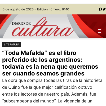
Saltar
Skip
Facebook
Twitter
6 de agosto de 2026 – Edición número: 6140
al
to
contenido
content
LITERATURA
“Toda Mafalda” es el libro
preferido de los argentinos:
todavía es la nena que queremos
ser cuando seamos grandes
La obra que compila todas las tiras de la historieta
de Quino fue la que mejor calificación obtuvo
entre los lectores de nuestro país. Además, fue
“subcampeona del mundo”. La vigencia de un