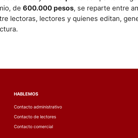
mio, de
600.000 pesos
, se reparte entre 
tre lectoras, lectores y quienes editan, g
ctura.
HABLEMOS
Contacto administrativo
Contacto de lectores
Contacto comercial