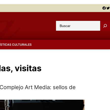
Facebook
Twitter
B
u
s
c
ÍSTICAS CULTURALES
a
r
as, visitas
C Complejo Art Media: sellos de