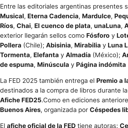
Entre las editoriales argentinas presentes
Musical
,
Eterna Cadencia
,
Mardulce
,
Pequ
Ríos
,
Chai
,
El cuenco de plata
,
unaLuna
,
A
exterior llegarán sellos como
Fósforo
y
Lot
Pollera
(Chile);
Abisinia
,
Mirabilia
y
Luna L
Tormenta
,
Elefanta
y
Almadía
(México);
A
de espuma
,
Minúscula
y
Página indómita
La FED 2025 también entrega el
Premio a la
destinados a la compra de libros durante la
Afiche FED25
.Como en ediciones anteriores,
Buenos Aires
, organizada por
Céspedes li
El
afiche oficial de la FED
tiene autoras:
Ce