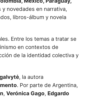
 Colombia, México, Paraguay,
s y novedades en narrativa,
ados, libros-álbum y novela
les. Entre los temas a tratar se
eminismo en contextos de
cción de la identidad colectiva y
galvytė
, la autora
imento
. Por parte de Argentina,
án
,
Verónica Gago
,
Edgardo