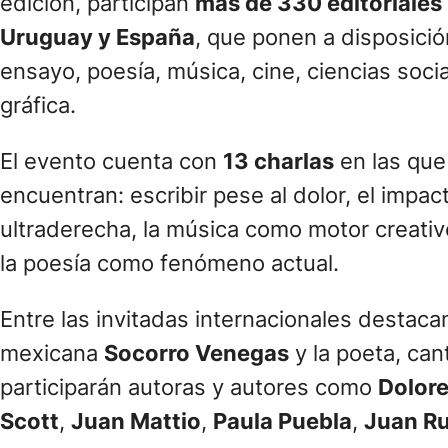
edición, participan
más de 330 editoriales
Uruguay y España
, que ponen a disposició
ensayo, poesía, música, cine, ciencias soci
gráfica.
El evento cuenta con
13 charlas
en las que 
encuentran: escribir pese al dolor, el impa
ultraderecha, la música como motor creativo
la poesía como fenómeno actual.
Entre las invitadas internacionales destacan
mexicana
Socorro Venegas
y la poeta, ca
participarán autoras y autores como
Dolor
Scott
,
Juan Mattio
,
Paula Puebla
,
Juan R