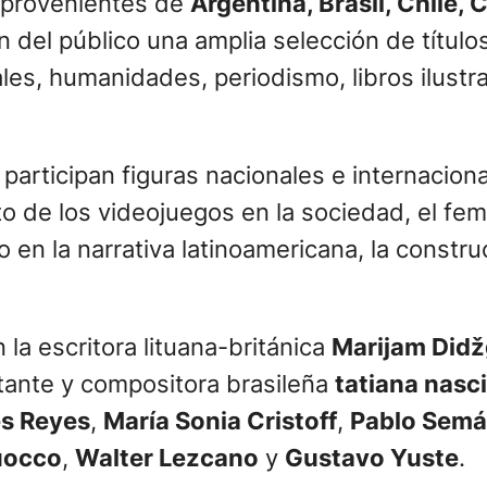
provenientes de
Argentina, Brasil, Chile,
n del público una amplia selección de título
ales, humanidades, periodismo, libros ilustr
participan figuras nacionales e internaciona
cto de los videojuegos en la sociedad, el f
 en la narrativa latinoamericana, la constru
 la escritora lituana-británica
Marijam Didž
ntante y compositora brasileña
tatiana nasc
es Reyes
,
María Sonia Cristoff
,
Pablo Sem
uocco
,
Walter Lezcano
y
Gustavo Yuste
.