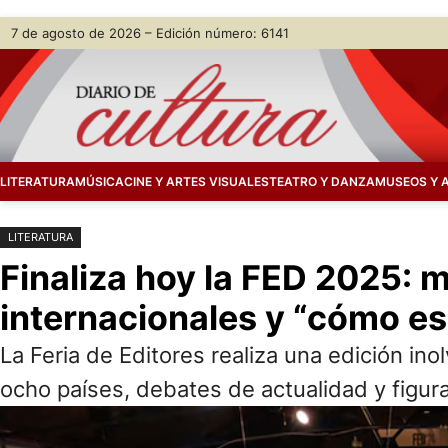
Saltar
Skip
7 de agosto de 2026 – Edición número: 6141
al
to
contenido
content
LITERATURA
MÚSICA
CINE Y ARTES VISUALES
TEATRO Y DANZA
MUSEOS Y 
LITERATURA
Finaliza hoy la FED 2025: m
internacionales y “cómo esc
La Feria de Editores realiza una edición in
ocho países, debates de actualidad y figura