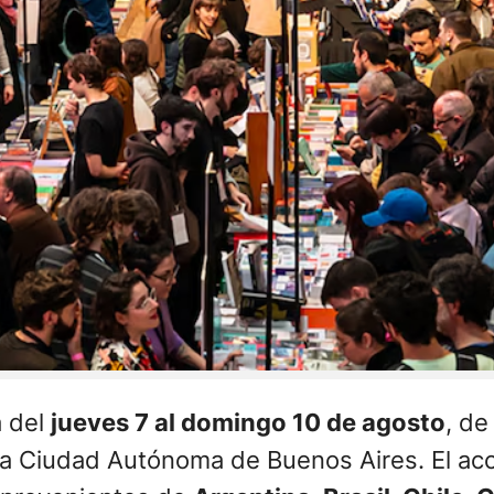
a del
jueves 7 al domingo 10 de agosto
, de
a Ciudad Autónoma de Buenos Aires. El acces