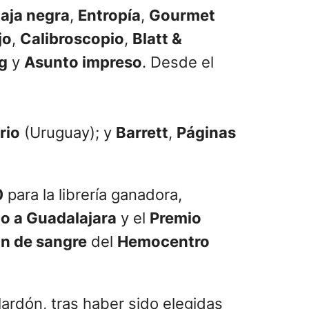
aja negra
,
Entropía
,
Gourmet
jo
,
Calibroscopio
,
Blatt &
g
y
Asunto impreso
. Desde el
rio
(Uruguay); y
Barrett
,
Páginas
0
para la librería ganadora,
o a Guadalajara
y el
Premio
n de sangre
del
Hemocentro
ardón, tras haber sido elegidas