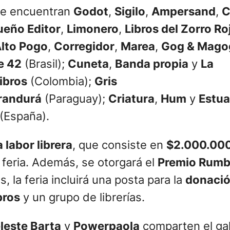
 se encuentran
Godot
,
Sigilo
,
Ampersand
,
C
eño Editor
,
Limonero
,
Libros del Zorro Ro
lto Pogo
,
Corregidor
,
Marea
,
Gog & Mago
e 42
(Brasil);
Cuneta
,
Banda propia
y
La
ibros
(Colombia);
Gris
randurá
(Paraguay);
Criatura
,
Hum
y
Estua
(España).
 labor librera
, que consiste en
$2.000.00
 feria. Además, se otorgará el
Premio Rumb
 la feria incluirá una posta para la
donació
bros
y un grupo de librerías.
leste Barta
y
Powerpaola
comparten el gal