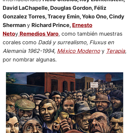
David LaChapelle, Douglas Gordon, Féliz
Gonzalez Torres, Tracey Emin, Yoko Ono, Cindy
Sherman
y
Richard Prince,
Ernesto
Neto
y
Remedios Varo
, como también muestras
corales como
Dadá y surrealismo
,
Fluxus en
Alemania 1962-1994,
México Moderno
y
Terapia
,
por nombrar algunas.