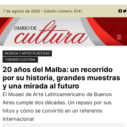
Saltar
Skip
Facebook
Twitter
7 de agosto de 2026 – Edición número: 6141
al
to
contenido
content
MUSEOS Y ARTES PLÁSTICAS
TURISMO CULTURAL
20 años del Malba: un recorrido
por su historia, grandes muestras
y una mirada al futuro
El Museo de Arte Latinoamericano de Buenos
Aires cumple dos décadas. Un repaso por sus
hitos y cómo se convirtió en un referente
internacional