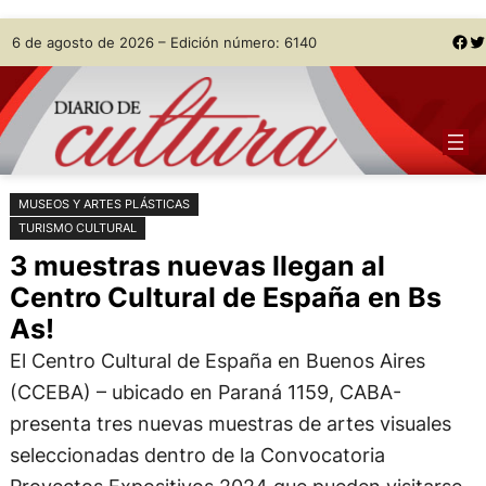
Saltar
Skip
Facebook
Twitter
6 de agosto de 2026 – Edición número: 6140
al
to
contenido
content
MUSEOS Y ARTES PLÁSTICAS
TURISMO CULTURAL
3 muestras nuevas llegan al
Centro Cultural de España en Bs
As!
El Centro Cultural de España en Buenos Aires
(CCEBA) – ubicado en Paraná 1159, CABA-
presenta tres nuevas muestras de artes visuales
seleccionadas dentro de la Convocatoria