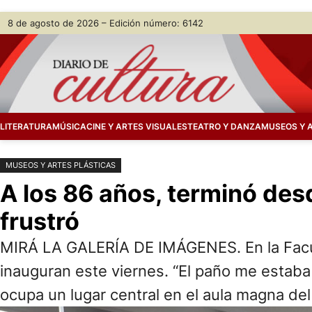
Saltar
Skip
8 de agosto de 2026 – Edición número: 6142
al
to
contenido
content
LITERATURA
MÚSICA
CINE Y ARTES VISUALES
TEATRO Y DANZA
MUSEOS Y 
MUSEOS Y ARTES PLÁSTICAS
A los 86 años, terminó des
frustró
MIRÁ LA GALERÍA DE IMÁGENES. En la Facult
inauguran este viernes. “El paño me estaba e
ocupa un lugar central en el aula magna del 