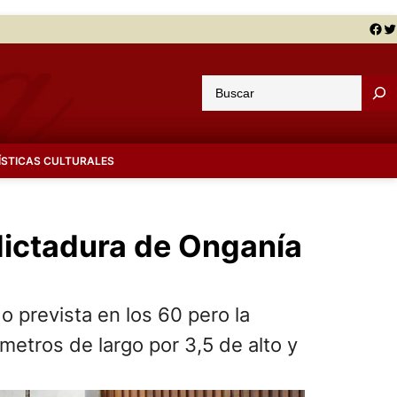
Facebook
Twitter
B
u
s
c
ÍSTICAS CULTURALES
a
r
dictadura de Onganía
 prevista en los 60 pero la
metros de largo por 3,5 de alto y