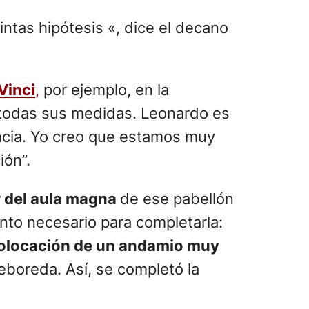
ntas hipótesis «, dice el decano
Vinci
,
por ejemplo, en la
on todas sus medidas. Leonardo es
iencia. Yo creo que estamos muy
ión”.
r del aula magna
de ese pabellón
ento necesario para completarla:
 colocación de un andamio muy
eboreda. Así, se completó la