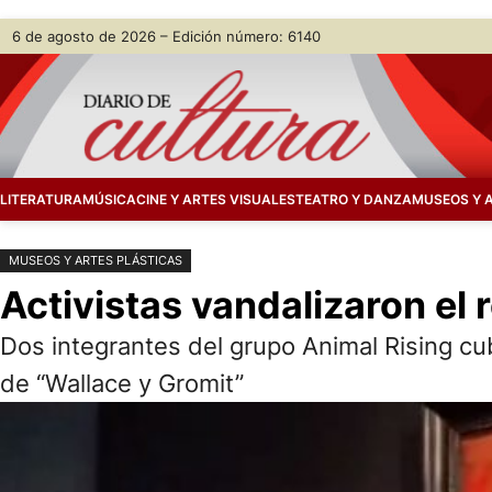
Saltar
Skip
6 de agosto de 2026 – Edición número: 6140
al
to
contenido
content
LITERATURA
MÚSICA
CINE Y ARTES VISUALES
TEATRO Y DANZA
MUSEOS Y 
MUSEOS Y ARTES PLÁSTICAS
Activistas vandalizaron el r
Dos integrantes del grupo Animal Rising cu
de “Wallace y Gromit”