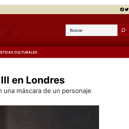
Facebook
Twitter
B
u
s
c
ÍSTICAS CULTURALES
a
r
 III en Londres
on una máscara de un personaje