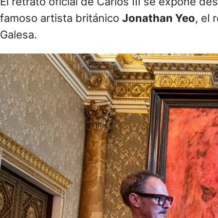
El retrato oficial de Carlos III se expone 
famoso artista británico
Jonathan Yeo
, el
Galesa.