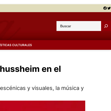
Facebook
Twitter
B
u
s
c
ÍSTICAS CULTURALES
a
r
chussheim en el
 escénicas y visuales, la música y