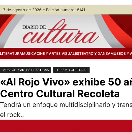
Saltar
Skip
7 de agosto de 2026 – Edición número: 6141
al
to
contenido
content
LITERATURA
MÚSICA
CINE Y ARTES VISUALES
TEATRO Y DANZA
MUSEOS Y 
MUSEOS Y ARTES PLÁSTICAS
TURISMO CULTURAL
«Al Rojo Vivo» exhibe 50 a
Centro Cultural Recoleta
Tendrá un enfoque multidisciplinario y trans
el rock..