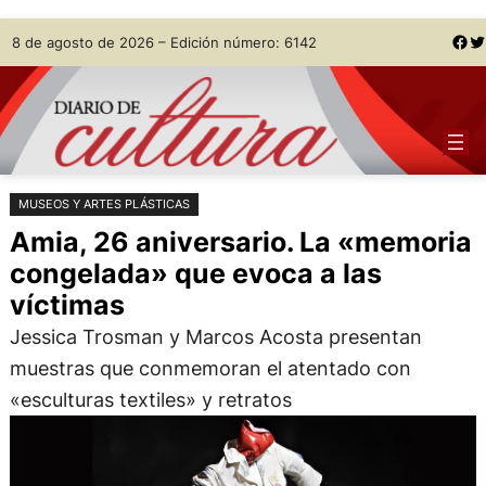
Saltar
Skip
Facebook
Twitter
8 de agosto de 2026 – Edición número: 6142
al
to
contenido
content
MUSEOS Y ARTES PLÁSTICAS
Amia, 26 aniversario. La «memoria
congelada» que evoca a las
víctimas
Jessica Trosman y Marcos Acosta presentan
muestras que conmemoran el atentado con
«esculturas textiles» y retratos