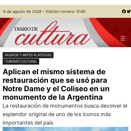
Saltar
Skip
Facebook
Twitter
6 de agosto de 2026 – Edición número: 6140
al
to
contenido
content
MUSEOS Y ARTES PLÁSTICAS
TURISMO CULTURAL
Aplican el mismo sistema de
restauración que se usó para
Notre Dame y el Coliseo en un
monumento de la Argentina
La restauración de monumentos busca devolver el
esplendor original de uno de los íconos más
importantes del país