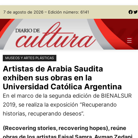
Saltar
Skip
Facebook
Twitter
7 de agosto de 2026 – Edición número: 6141
al
to
contenido
content
MUSEOS Y ARTES PLÁSTICAS
Artistas de Arabia Saudita
exhiben sus obras en la
Universidad Católica Argentina
En el marco de la segunda edición de BIENALSUR
2019, se realiza la exposición “Recuperando
historias, recuperando deseos”.
(Recovering stories, recovering hopes), reúne
obras de los artistas Faisal Samra, Ayman Zedani