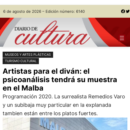
Saltar
Skip
Facebook
Twitter
6 de agosto de 2026 – Edición número: 6140
al
to
contenido
content
MUSEOS Y ARTES PLÁSTICAS
TURISMO CULTURAL
Artistas para el diván: el
psicoanálisis tendrá su muestra
en el Malba
Programación 2020. La surrealista Remedios Varo
y un subibaja muy particular en la explanada
tambien están entre los platos fuertes.