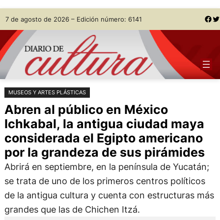
Saltar
Skip
Facebook
Twitter
7 de agosto de 2026 – Edición número: 6141
al
to
contenido
content
MUSEOS Y ARTES PLÁSTICAS
Abren al público en México
Ichkabal, la antigua ciudad maya
considerada el Egipto americano
por la grandeza de sus pirámides
Abrirá en septiembre, en la península de Yucatán;
se trata de uno de los primeros centros políticos
de la antigua cultura y cuenta con estructuras más
grandes que las de Chichen Itzá.