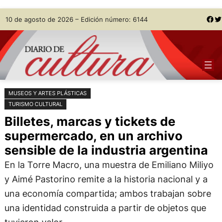
Saltar
Skip
Facebook
Twitter
10 de agosto de 2026 – Edición número: 6144
al
to
contenido
content
MUSEOS Y ARTES PLÁSTICAS
TURISMO CULTURAL
Billetes, marcas y tickets de
supermercado, en un archivo
sensible de la industria argentina
En la Torre Macro, una muestra de Emiliano Miliyo
y Aimé Pastorino remite a la historia nacional y a
una economía compartida; ambos trabajan sobre
una identidad construida a partir de objetos que