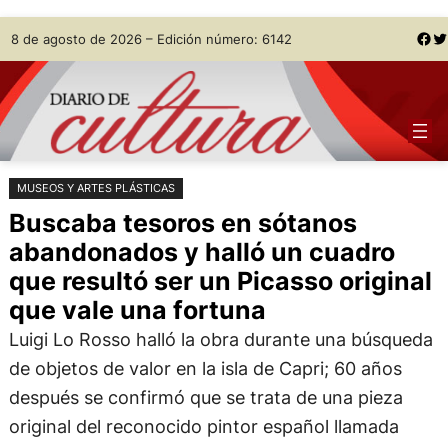
Saltar
Skip
Facebook
Twitter
8 de agosto de 2026 – Edición número: 6142
al
to
contenido
content
MUSEOS Y ARTES PLÁSTICAS
Buscaba tesoros en sótanos
abandonados y halló un cuadro
que resultó ser un Picasso original
que vale una fortuna
Luigi Lo Rosso halló la obra durante una búsqueda
de objetos de valor en la isla de Capri; 60 años
después se confirmó que se trata de una pieza
original del reconocido pintor español llamada