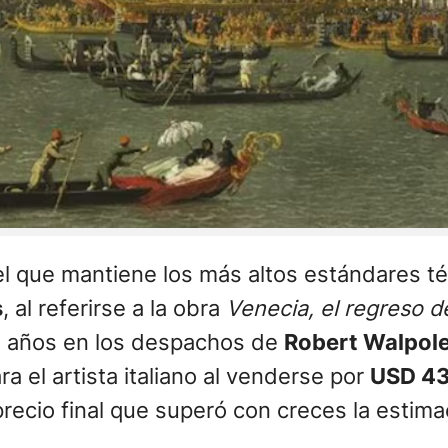
 el que mantiene los más altos estándares té
s
, al referirse a la obra
Venecia, el regreso de
e años en los despachos de
Robert Walpol
a el artista italiano al venderse por
USD 43
recio final que superó con creces la estima