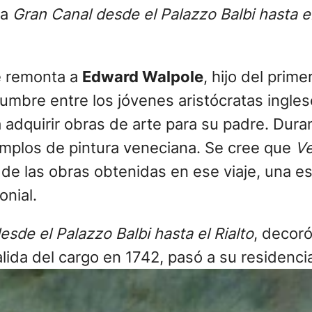
ba
Gran Canal desde el Palazzo Balbi hasta el
se remonta a
Edward Walpole
, hijo del prim
tumbre entre los jóvenes aristócratas inglese
a adquirir obras de arte para su padre. Dura
emplos de pintura veneciana. Se cree que
Ve
de las obras obtenidas en ese viaje, una esc
nial.
sde el Palazzo Balbi hasta el Rialto
, decor
lida del cargo en 1742, pasó a su residenci