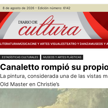
Saltar
Skip
8 de agosto de 2026 – Edición número: 6142
al
to
contenido
content
LITERATURA
MÚSICA
CINE Y ARTES VISUALES
TEATRO Y DANZA
MUSEOS Y 
ESTADÍSTICAS CULTURALES
MUSEOS Y ARTES PLÁSTICAS
Canaletto rompió su propio
La pintura, considerada una de las vistas 
Old Master en Christie’s