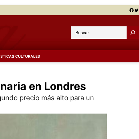
Facebook
Twitter
B
u
s
c
ÍSTICAS CULTURALES
a
r
onaria en Londres
gundo precio más alto para un