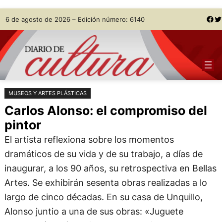
Saltar
Skip
Facebook
Twitter
6 de agosto de 2026 – Edición número: 6140
al
to
contenido
content
MUSEOS Y ARTES PLÁSTICAS
Carlos Alonso: el compromiso del
pintor
El artista reflexiona sobre los momentos
dramáticos de su vida y de su trabajo, a días de
inaugurar, a los 90 años, su retrospectiva en Bellas
Artes. Se exhibirán sesenta obras realizadas a lo
largo de cinco décadas. En su casa de Unquillo,
Alonso juntio a una de sus obras: «Juguete