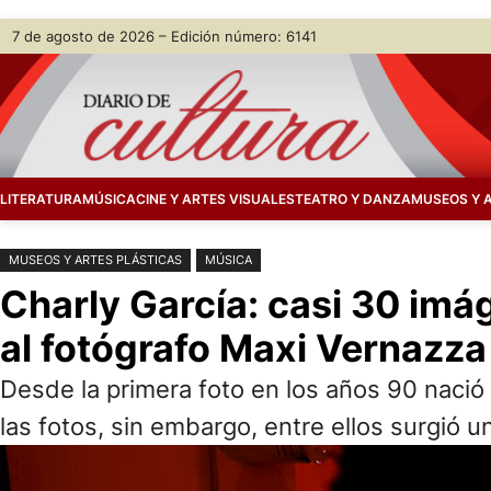
Saltar
Skip
7 de agosto de 2026 – Edición número: 6141
al
to
contenido
content
LITERATURA
MÚSICA
CINE Y ARTES VISUALES
TEATRO Y DANZA
MUSEOS Y 
MUSEOS Y ARTES PLÁSTICAS
MÚSICA
Charly García: casi 30 imá
al fotógrafo Maxi Vernazza
Desde la primera foto en los años 90 nació
las fotos, sin embargo, entre ellos surgió 