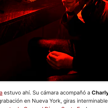
a
estuvo ahí. Su cámara acompañó a
Charly
rabación en Nueva York, giras interminable