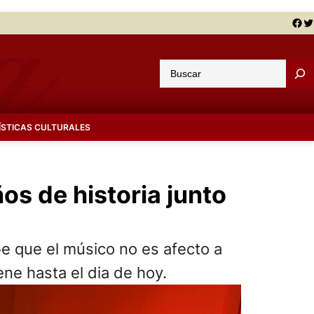
Facebook
Twitter
B
u
s
c
ÍSTICAS CULTURALES
a
r
os de historia junto
be que el músico no es afecto a
ene hasta el dia de hoy.