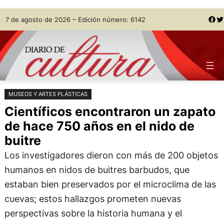
Saltar
Skip
Facebook
Twitter
7 de agosto de 2026 – Edición número: 6142
al
to
contenido
content
MUSEOS Y ARTES PLÁSTICAS
Científicos encontraron un zapato
de hace 750 años en el nido de
buitre
Los investigadores dieron con más de 200 objetos
humanos en nidos de buitres barbudos, que
estaban bien preservados por el microclima de las
cuevas; estos hallazgos prometen nuevas
perspectivas sobre la historia humana y el