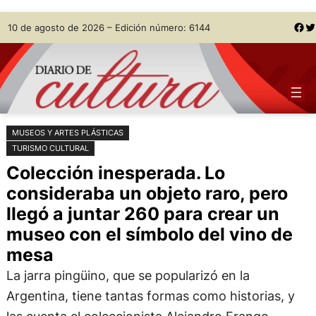
Saltar
Skip
Facebook
Twitter
10 de agosto de 2026 – Edición número: 6144
al
to
contenido
content
MUSEOS Y ARTES PLÁSTICAS
TURISMO CULTURAL
Colección inesperada. Lo
consideraba un objeto raro, pero
llegó a juntar 260 para crear un
museo con el símbolo del vino de
mesa
La jarra pingüino, que se popularizó en la
Argentina, tiene tantas formas como historias, y