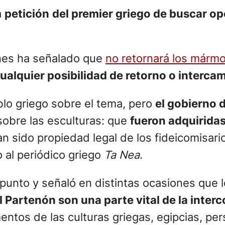
a
petición
del premier griego de buscar op
ones ha señalado que
no retornará los mármo
ualquier posibilidad de retorno o interca
blo griego sobre el tema, pero
el gobierno 
bre las esculturas: que
fueron adquiridas
an sido propiedad legal de los fideicomisar
co al periódico griego
Ta Nea
.
 punto y señaló en distintas ocasiones que
l Partenón son una parte vital de la inter
entos de las culturas griegas, egipcias, pe