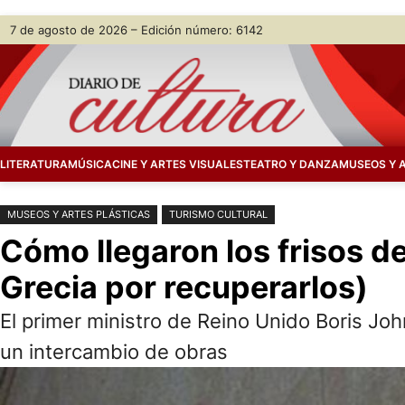
Saltar
Skip
7 de agosto de 2026 – Edición número: 6142
al
to
contenido
content
LITERATURA
MÚSICA
CINE Y ARTES VISUALES
TEATRO Y DANZA
MUSEOS Y 
MUSEOS Y ARTES PLÁSTICAS
TURISMO CULTURAL
Cómo llegaron los frisos de
Grecia por recuperarlos)
El primer ministro de Reino Unido Boris Jo
un intercambio de obras