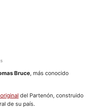
ES
Thomas Bruce
, más conocido
original
del Partenón, construido
al de su país.