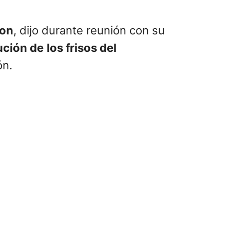
son
, dijo durante reunión con su
ución de
los frisos del
ón.