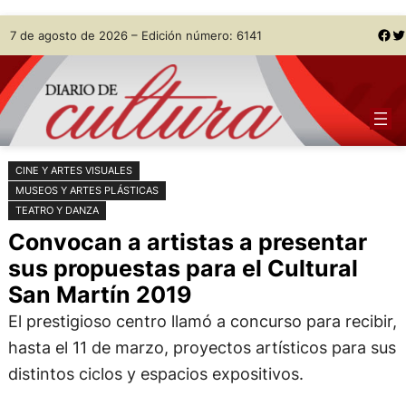
Saltar
Skip
Facebook
Twitter
7 de agosto de 2026 – Edición número: 6141
al
to
contenido
content
CINE Y ARTES VISUALES
MUSEOS Y ARTES PLÁSTICAS
TEATRO Y DANZA
Convocan a artistas a presentar
sus propuestas para el Cultural
San Martín 2019
El prestigioso centro llamó a concurso para recibir,
hasta el 11 de marzo, proyectos artísticos para sus
distintos ciclos y espacios expositivos.