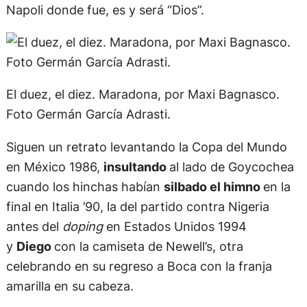
el Mundial Juvenil en 1979,
Maradona
con la
de
Boca
y un ramo de flores en una gira por
Japón, la icónica imagen brindado para
Navidad
con una copa de champagne,
enfundado
en un tapado blanco, otra con la camiseta
suplente de la Selección Argentina y una con la del
Napoli donde fue, es y será “Dios”.
El duez, el diez. Maradona, por Maxi Bagnasco.
Foto Germán García Adrasti.
Siguen un retrato levantando la Copa del Mundo
en México 1986,
insultando
al lado de Goycochea
cuando los hinchas habían
silbado el himno
en la