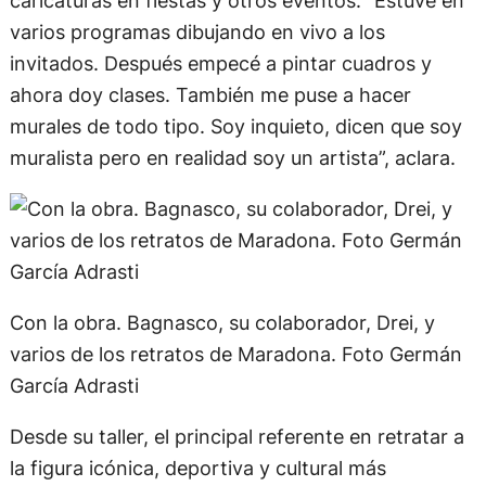
retratos de Diego en su casa”, sentencia el pintor.
Bagnasco tiene 39 años, dibuja y pinta desde los
17. Se define como un “artista versátil” por haber
trabajado en cosas tan diversas como
ilustraciones para libros, dibujos animados,
caricaturas en fiestas y otros eventos. “Estuve en
varios programas dibujando en vivo a los
invitados. Después empecé a pintar cuadros y
ahora doy clases. También me puse a hacer
murales de todo tipo. Soy inquieto, dicen que soy
muralista pero en realidad soy un artista”, aclara.