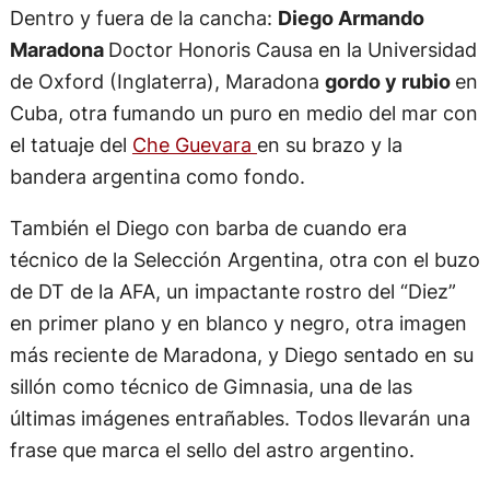
final en Italia ’90, la del partido contra Nigeria
antes del
doping
en Estados Unidos 1994
y
Diego
con la camiseta de Newell’s, otra
celebrando en su regreso a Boca con la franja
amarilla en su cabeza.
Dentro y fuera de la cancha:
Diego Armando
Maradona
Doctor Honoris Causa en la Universidad
de Oxford (Inglaterra), Maradona
gordo y rubio
en
Cuba, otra fumando un puro en medio del mar con
el tatuaje del
Che Guevara
en su brazo y la
bandera argentina como fondo.
También el Diego con barba de cuando era
técnico de la Selección Argentina, otra con el buzo
de DT de la AFA, un impactante rostro del “Diez”