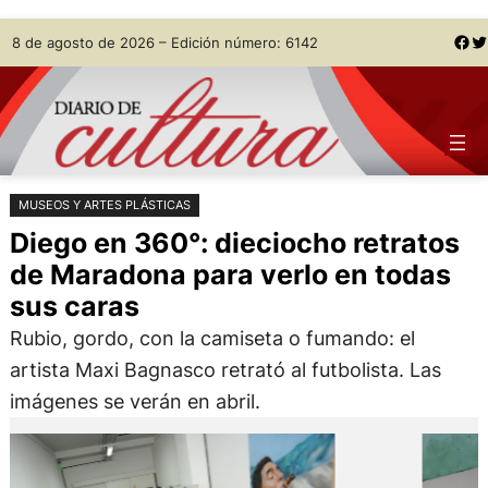
Saltar
Skip
Facebook
Twitter
8 de agosto de 2026 – Edición número: 6142
al
to
contenido
content
MUSEOS Y ARTES PLÁSTICAS
Diego en 360°: dieciocho retratos
de Maradona para verlo en todas
sus caras
Rubio, gordo, con la camiseta o fumando: el
artista Maxi Bagnasco retrató al futbolista. Las
imágenes se verán en abril.