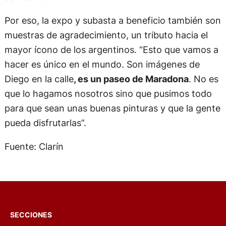
dibujo que le hizo junto a hijas. “Salió Dalma y se lo
pude dar a ella. Después me la crucé varias veces”,
relata, y agrega: “cuando hicimos el santuario
vinieron Jana y las hermanas de Diego. Jana se
acercó y me agradeció por la imagen del
santuario”.
Por eso, la expo y subasta a beneficio también son
muestras de agradecimiento, un tributo hacia el
mayor ícono de los argentinos. “Esto que vamos a
hacer es único en el mundo. Son imágenes de
Diego en la calle
, es un paseo de Maradona
. No es
que lo hagamos nosotros sino que pusimos todo
para que sean unas buenas pinturas y que la gente
pueda disfrutarlas”.