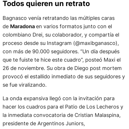
en primer plano y en blanco y negro, otra imagen
más reciente de Maradona, y Diego sentado en su
sillón como técnico de Gimnasia, una de las
últimas imágenes entrañables. Todos llevarán una
frase que marca el sello del astro argentino.
Todos quieren un retrato
Bagnasco venía retratando las múltiples caras
de
Maradona
en varios formatos junto con el
colombiano Drei, su colaborador, y compartía el
proceso desde su Instagram (@maxibganasco),
con más de 90.000 seguidores. “Un día después
que te fuiste te hice este cuadro”, posteó Maxi el
26 de noviembre. Su obra de Diego post mortem
provocó el estallido inmediato de sus seguidores y