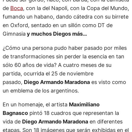
Pelusa mira fijamente el micrófono y está a punto
de revelar su mayor sueño con su característico
pelo ensortijado. De pronto aparece
un
Diego
morocho, otro con un rubio “furioso” o
con la franja amarilla en la cabeza.
Puede ser gordo, flaco, con barba, con la camiseta
de
Boca
, con la del Napoli, con la Copa del Mundo,
fumando un habano, dando cátedra con su birrete
en Oxford, sentado en un sillón como DT de
Gimnasia
y muchos Diegos más…
¿Cómo una persona pudo haber pasado por miles
de transformaciones sin perder la esencia en tan
sólo 60 años de vida? A cuatro meses de su
partida, ocurrida el 25 de noviembre
pasado,
Diego Armando Maradona
es visto como