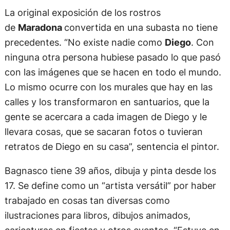
siempre ha retratado a
Maradona
. “A Diego lo
dibujo y pinto
desde chico
. Me habían preguntado
qué rasgo me parecía difícil pero para mí no hay
ninguno difícil;
conozco de memoria sus rasgos
,
lo pinté y dibujé tantas veces…”, comenta.
La original exposición de los rostros
de
Maradona
convertida en una subasta no tiene
precedentes. “No existe nadie como
Diego
. Con
ninguna otra persona hubiese pasado lo que pasó
con las imágenes que se hacen en todo el mundo.
Lo mismo ocurre con los murales que hay en las
calles y los transformaron en santuarios, que la
gente se acercara a cada imagen de Diego y le
llevara cosas, que se sacaran fotos o tuvieran