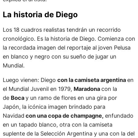
sus kilos de más en Cuba? Son imágenes que la
gente no elegiría para un mural
pero es el Diego
.
Lo mismo ocurre cuando lo ves posando
con un
tapado de piel
y una copa de champagne.
Cuando
no estaba la cancha ése también era Diego”
,
explica el artista.
La historia de Diego
Los 18 cuadros realistas tendrán un recorrido
cronológico. Es la historia de Diego. Comienza con
la recordada imagen del reportaje al joven Pelusa
en blanco y negro con su sueño de jugar un
Mundial.
Luego vienen: Diego
con la camiseta argentina
en