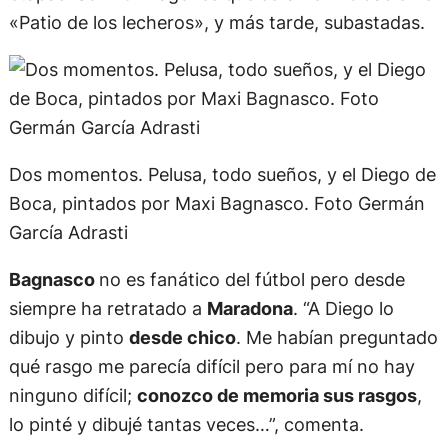
un emblema de los argentinos.
En un homenaje, el artista
Maximiliano
Bagnasco
pintó 18 cuadros que representan la
vida de
Diego Armando Maradona
en diferentes
etapas. Son 18 imágenes que serán exhibidas en el
«Patio de los lecheros», y más tarde, subastadas.
Dos momentos. Pelusa, todo sueños, y el Diego de
Boca, pintados por Maxi Bagnasco. Foto Germán
García Adrasti
Bagnasco
no es fanático del fútbol pero desde