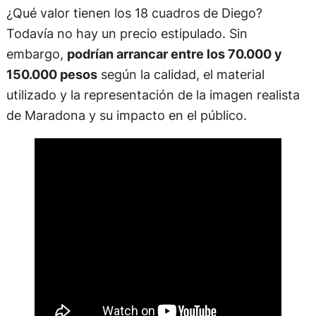
mural de Diego en una oficina. También me piden
que pinte cuadros o murales de Diego desde
municipios, clubes de fútbol, canchitas de fútbol.
Es un producto que no lo pongo accesible para
todos”.
¿Qué valor tienen los 18 cuadros de Diego?
Todavía no hay un precio estipulado. Sin
embargo,
podrían arrancar entre los 70.000 y
150.000 pesos
según la calidad, el material
utilizado y la representación de la imagen realista
de Maradona y su impacto en el público.