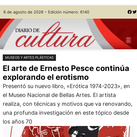
Saltar
Skip
Facebook
Twitter
6 de agosto de 2026 – Edición número: 6140
al
to
contenido
content
MUSEOS Y ARTES PLÁSTICAS
El arte de Ernesto Pesce continúa
explorando el erotismo
Presentó su nuevo libro, «Erótica 1974-2023», en
el Museo Nacional de Bellas Artes. El artista
realiza, con técnicas y motivos que va renovando,
una profunda investigación en este tópico desde
los años 70