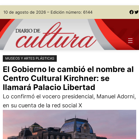
Saltar
Skip
Facebook
Twitter
10 de agosto de 2026 – Edición número: 6144
al
to
contenido
content
MUSEOS Y ARTES PLÁSTICAS
El Gobierno le cambió el nombre al
Centro Cultural Kirchner: se
llamará Palacio Libertad
Lo confirmó el vocero presidencial, Manuel Adorni,
en su cuenta de la red social X