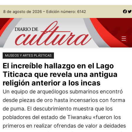
Saltar
Skip
Facebook
Twitter
8 de agosto de 2026 – Edición número: 6142
al
to
contenido
content
MUSEOS Y ARTES PLÁSTICAS
El increíble hallazgo en el Lago
Titicaca que revela una antigua
religión anterior a los incas
Un equipo de arqueólogos submarinos encontró
desde piezas de oro hasta incensarios con forma
de puma. El descubrimiento muestra que los
pobladores del estado de Tiwanaku «fueron los
primeros en realizar ofrendas de valor a deidades