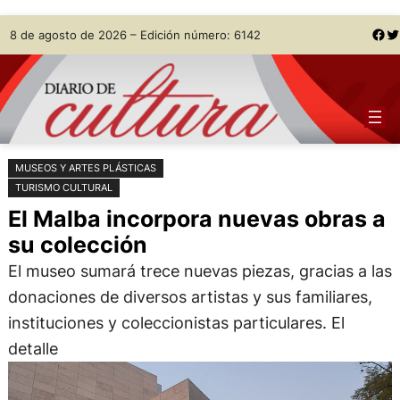
Saltar
Skip
Facebook
Twitter
8 de agosto de 2026 – Edición número: 6142
al
to
contenido
content
MUSEOS Y ARTES PLÁSTICAS
TURISMO CULTURAL
El Malba incorpora nuevas obras a
su colección
El museo sumará trece nuevas piezas, gracias a las
donaciones de diversos artistas y sus familiares,
instituciones y coleccionistas particulares. El
detalle