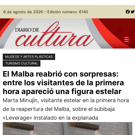
Saltar
Skip
Facebook
Twitter
6 de agosto de 2026 – Edición número: 6140
al
to
contenido
content
MUSEOS Y ARTES PLÁSTICAS
TURISMO CULTURAL
El Malba reabrió con sorpresas:
entre los visitantes de la primera
hora apareció una figura estelar
Marta Minujín, visitante estelar en la primera hora
de la reapertura del Malba, sobre el subibaja
«Leverage» instalado en la explanada