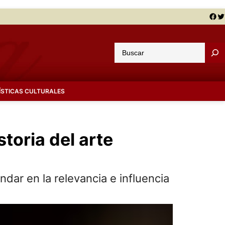
Facebook
Twitter
B
u
s
c
ÍSTICAS CULTURALES
a
r
toria del arte
dar en la relevancia e influencia