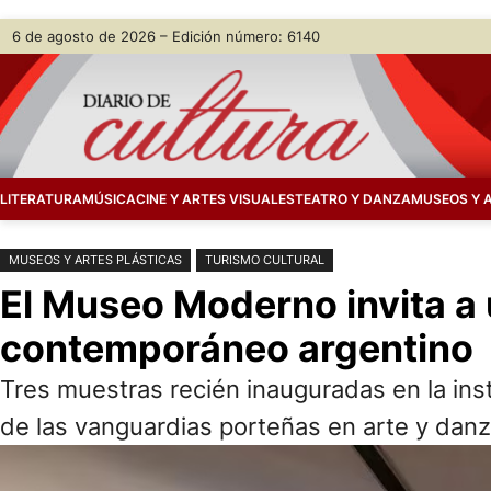
Saltar
Skip
6 de agosto de 2026 – Edición número: 6140
al
to
contenido
content
LITERATURA
MÚSICA
CINE Y ARTES VISUALES
TEATRO Y DANZA
MUSEOS Y 
MUSEOS Y ARTES PLÁSTICAS
TURISMO CULTURAL
El Museo Moderno invita a u
contemporáneo argentino
Tres muestras recién inauguradas en la inst
de las vanguardias porteñas en arte y dan