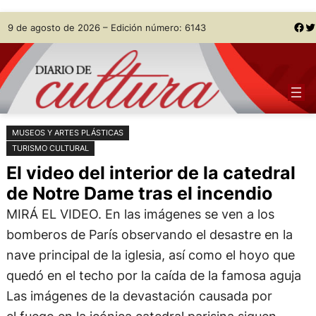
Saltar
Skip
Facebook
Twitter
9 de agosto de 2026 – Edición número: 6143
al
to
contenido
content
MUSEOS Y ARTES PLÁSTICAS
TURISMO CULTURAL
El video del interior de la catedral
de Notre Dame tras el incendio
MIRÁ EL VIDEO. En las imágenes se ven a los
bomberos de París observando el desastre en la
nave principal de la iglesia, así como el hoyo que
quedó en el techo por la caída de la famosa aguja
Las imágenes de la devastación causada por