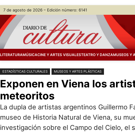
Saltar
Skip
7 de agosto de 2026 – Edición número: 6141
al
to
contenido
content
LITERATURA
MÚSICA
CINE Y ARTES VISUALES
TEATRO Y DANZA
MUSEOS Y 
ESTADÍSTICAS CULTURALES
MUSEOS Y ARTES PLÁSTICAS
Exponen en Viena los artis
meteoritos
La dupla de artistas argentinos Guillermo 
museo de Historia Natural de Viena, su mue
investigación sobre el Campo del Cielo, el 