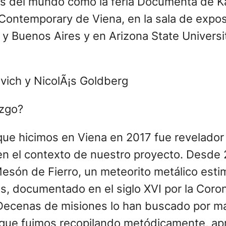
tes del mundo como la feria Documenta de Ka
ontemporary de Viena, en la sala de exposi
no y Buenos Aires y en Arizona State Univer
azgo?
ue hicimos en Viena en 2017 fue revelador y
n el contexto de nuestro proyecto. Desde 2
Mesón de Fierro, un meteorito metálico est
os, documentado en el siglo XVI por la Coro
Decenas de misiones lo han buscado por m
te, que fuimos recopilando metódicamente, a