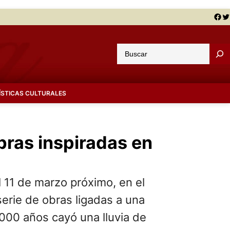
Facebook
Twitter
B
u
s
c
ÍSTICAS CULTURALES
a
r
bras inspiradas en
l 11 de marzo próximo, en el
erie de obras ligadas a una
.000 años cayó una lluvia de