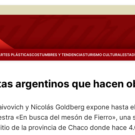
ARTES PLÁSTICAS
COSTUMBRES Y TENDENCIAS
TURISMO CULTURAL
ESTAD
tas argentinos que hacen o
Faivovich y Nicolás Goldberg expone hasta e
stra «En busca del mesón de Fierro», una s
sitio de la provincia de Chaco donde hace 4