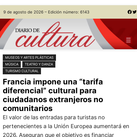
Saltar
Skip
Facebook
Twitter
9 de agosto de 2026 – Edición número: 6143
al
to
contenido
content
MUSEOS Y ARTES PLÁSTICAS
MÚSICA
TEATRO Y DANZA
TURISMO CULTURAL
Francia impone una “tarifa
diferencial” cultural para
ciudadanos extranjeros no
comunitarios
El valor de las entradas para turistas no
pertenecientes a la Unión Europea aumentará en
2026. Aseguran que el objetivo es financiar