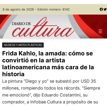
Saltar
Skip
Facebook
Twitter
8 de agosto de 2026 – Edición número: 6142
al
to
contenido
content
MUSEOS Y ARTES PLÁSTICAS
Frida Kahlo, la amada: cómo se
convirtió en la artista
latinoamericana más cara de la
historia
La pintura “Diego y yo” se subastó por USD 35
millones, rompiendo todos los récords. “Siempre
me emocionó”, dijo Eduardo Costantini, su
comprador, a Infobae Cultura a propósito de su