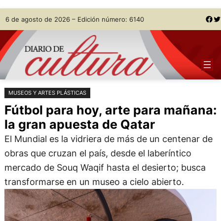
Saltar
Skip
Facebook
Twitter
6 de agosto de 2026 – Edición número: 6140
al
to
contenido
content
MUSEOS Y ARTES PLÁSTICAS
Fútbol para hoy, arte para mañana:
la gran apuesta de Qatar
El Mundial es la vidriera de más de un centenar de
obras que cruzan el país, desde el laberíntico
mercado de Souq Waqif hasta el desierto; busca
transformarse en un museo a cielo abierto.