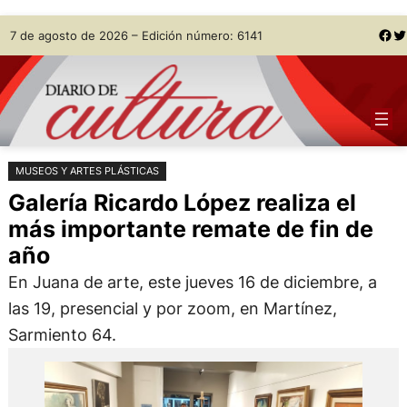
Saltar
Skip
Facebook
Twitter
7 de agosto de 2026 – Edición número: 6141
al
to
contenido
content
MUSEOS Y ARTES PLÁSTICAS
Galería Ricardo López realiza el
más importante remate de fin de
año
En Juana de arte, este jueves 16 de diciembre, a
las 19, presencial y por zoom, en Martínez,
Sarmiento 64.