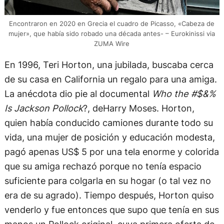
Encontraron en 2020 en Grecia el cuadro de Picasso, «Cabeza de
mujer», que había sido robado una década antes- – Eurokinissi via
ZUMA Wire
En 1996, Teri Horton, una jubilada, buscaba cerca
de su casa en California un regalo para una amiga.
La anécdota dio pie al documental
Who the #$&%
Is Jackson Pollock
?, deHarry Moses. Horton,
quien había conducido camiones durante todo su
vida, una mujer de posición y educación modesta,
pagó apenas US$ 5 por una tela enorme y colorida
que su amiga rechazó porque no tenía espacio
suficiente para colgarla en su hogar (o tal vez no
era de su agrado). Tiempo después, Horton quiso
venderlo y fue entonces que supo que tenía en sus
manos un Pollock original, cuya primera oferta de