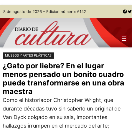
Saltar
Skip
Facebook
Twitter
8 de agosto de 2026 – Edición número: 6142
al
to
contenido
content
MUSEOS Y ARTES PLÁSTICAS
¿Gato por liebre? En el lugar
menos pensado un bonito cuadro
puede transformarse en una obra
maestra
Como el historiador Christopher Wright, que
durante décadas tuvo sin saberlo un original de
Van Dyck colgado en su sala, importantes
hallazgos irrumpen en el mercado del arte;