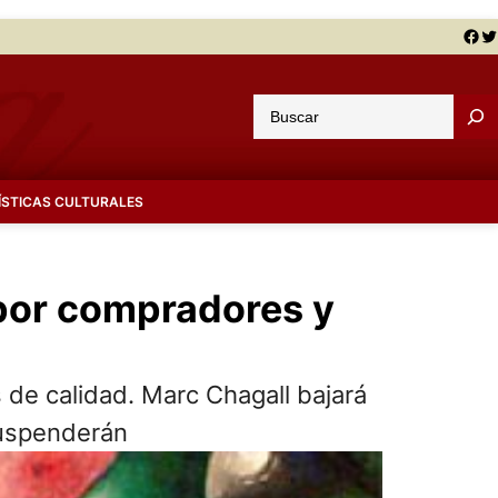
Facebook
Twitter
B
u
s
c
ÍSTICAS CULTURALES
a
r
 por compradores y
 de calidad. Marc Chagall bajará
suspenderán