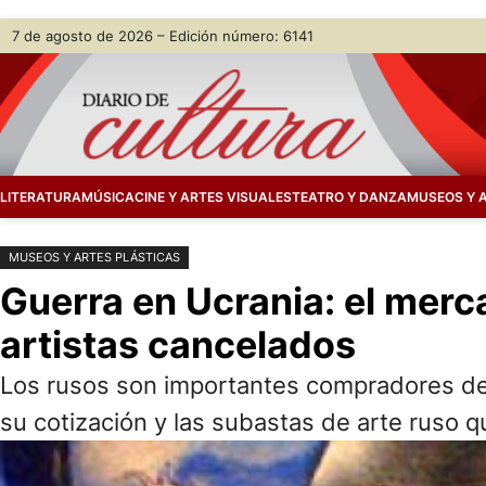
Saltar
Skip
7 de agosto de 2026 – Edición número: 6141
al
to
contenido
content
LITERATURA
MÚSICA
CINE Y ARTES VISUALES
TEATRO Y DANZA
MUSEOS Y 
MUSEOS Y ARTES PLÁSTICAS
Guerra en Ucrania: el merc
artistas cancelados
Los rusos son importantes compradores de a
su cotización y las subastas de arte ruso