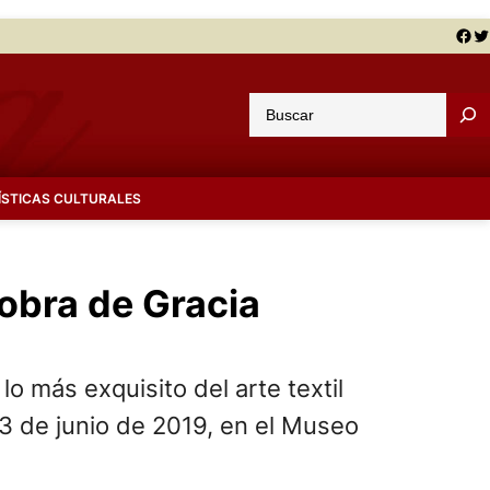
Facebook
Twitter
B
u
s
c
ÍSTICAS CULTURALES
a
r
obra de Gracia
o más exquisito del arte textil
 3 de junio de 2019, en el Museo