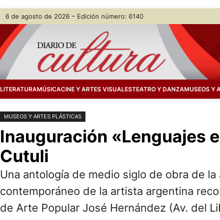
Saltar
Skip
6 de agosto de 2026 – Edición número: 6140
al
to
contenido
content
LITERATURA
MÚSICA
CINE Y ARTES VISUALES
TEATRO Y DANZA
MUSEOS Y 
MUSEOS Y ARTES PLÁSTICAS
Inauguración «Lenguajes e
Cutuli
Una antología de medio siglo de obra de la 
contemporáneo de la artista argentina recon
de Arte Popular José Hernández (Av. del L