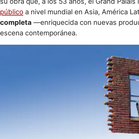
su obra que, a los 53 años, el Grand Palais
público
a nivel mundial en Asia, América La
completa
—enriquecida con nuevas producc
escena contemporánea.