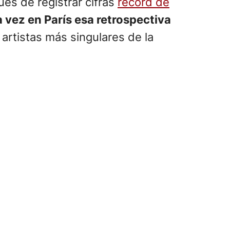
ués de registrar cifras
récord de
 vez en París esa retrospectiva
rtistas más singulares de la