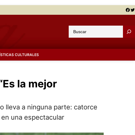
Facebook
Twitter
B
u
s
c
ÍSTICAS CULTURALES
a
r
“Es la mejor
 lleva a ninguna parte: catorce
s en una espectacular