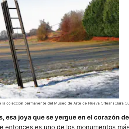
e la colección permanente del Museo de Arte de Nueva OrleansClara Cul
s, esa joya que se yergue en el corazón de
de entonces es uno de los monumentos más 