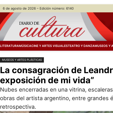
Saltar
Skip
6 de agosto de 2026 – Edición número: 6140
al
to
contenido
content
LITERATURA
MÚSICA
CINE Y ARTES VISUALES
TEATRO Y DANZA
MUSEOS Y 
MUSEOS Y ARTES PLÁSTICAS
La consagración de Leandro 
exposición de mi vida”
Nubes encerradas en una vitrina, escalera
obras del artista argentino, entre grandes
retrospectiva.