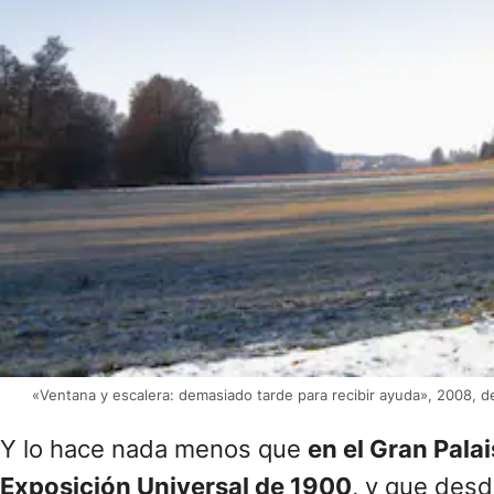
«Ventana y escalera: demasiado tarde para recibir ayuda», 2008, d
Y lo hace nada menos que
en el Gran Palai
Exposición Universal de 1900
, y que des