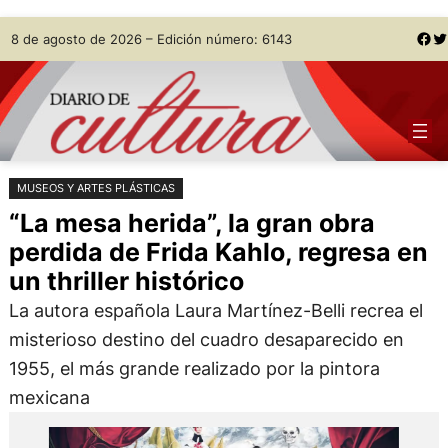
Saltar
Skip
Facebook
Twitter
8 de agosto de 2026 – Edición número: 6143
al
to
contenido
content
MUSEOS Y ARTES PLÁSTICAS
“La mesa herida”, la gran obra
perdida de Frida Kahlo, regresa en
un thriller histórico
La autora española Laura Martínez-Belli recrea el
misterioso destino del cuadro desaparecido en
1955, el más grande realizado por la pintora
mexicana