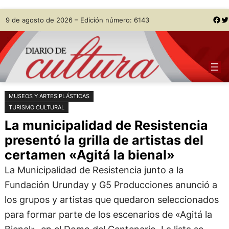
Saltar
Skip
Facebook
Twitter
9 de agosto de 2026 – Edición número: 6143
al
to
contenido
content
MUSEOS Y ARTES PLÁSTICAS
TURISMO CULTURAL
La municipalidad de Resistencia
presentó la grilla de artistas del
certamen «Agitá la bienal»
La Municipalidad de Resistencia junto a la
Fundación Urunday y G5 Producciones anunció a
los grupos y artistas que quedaron seleccionados
para formar parte de los escenarios de «Agitá la