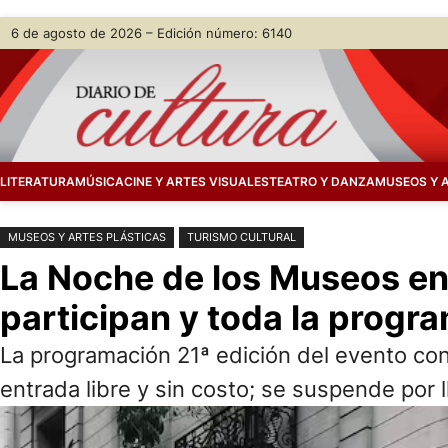
Saltar
Skip
6 de agosto de 2026 – Edición número: 6140
al
to
contenido
content
LITERATURA
MÚSICA
CINE Y ARTES VISUALES
TEATRO Y DANZA
MUSEOS Y 
MUSEOS Y ARTES PLÁSTICAS
TURISMO CULTURAL
La Noche de los Museos en 
participan y toda la progr
La programación 21ª edición del evento con
entrada libre y sin costo; se suspende por l