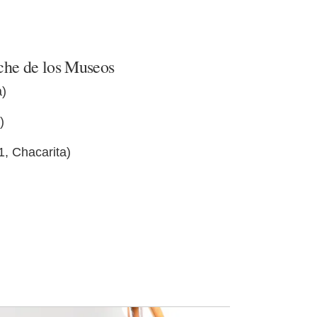
oche de los Museos
a)
)
1, Chacarita)