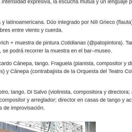
 intensidad expresiva, la escucha mutua y un lenguaje pe
 latinoamericana. Dúo integrado por Nili Grieco (flauta) 
bres entre viento y cuerda.
ich + muestra de pintura
Cotidianas
(@patopintora). Ta
s, se podrá recorrer la muestra en el bar–museo.
ardo Cánepa, tango. Fraguela (pianista, compositor y di
os) y Cánepa (contrabajista de la Orquesta del Teatro C
ro, tango. Di Salvo (violinista, compositora y directora;
, compositor y arreglador; director en casas de tango y
s de improvisación.