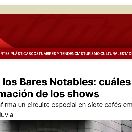
ARTES PLÁSTICAS
COSTUMBRES Y TENDENCIAS
TURISMO CULTURAL
ESTAD
los Bares Notables: cuáles
amación de los shows
firma un circuito especial en siete cafés 
luvia