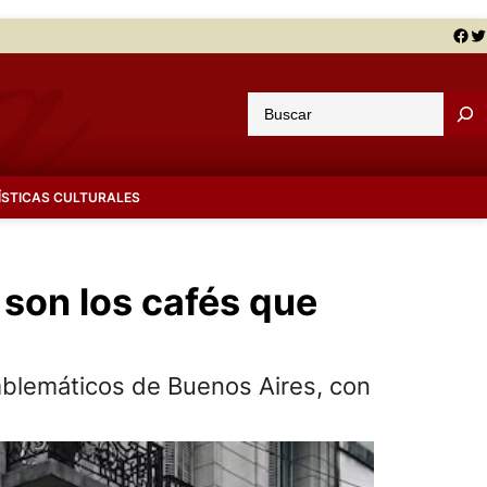
Facebook
Twitter
B
u
s
c
ÍSTICAS CULTURALES
a
r
 son los cafés que
emblemáticos de Buenos Aires, con