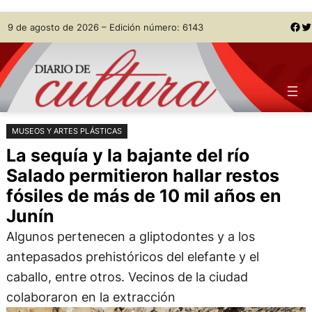
Saltar
Skip
Facebook
Twitter
9 de agosto de 2026 – Edición número: 6143
al
to
contenido
content
MUSEOS Y ARTES PLÁSTICAS
La sequía y la bajante del río
Salado permitieron hallar restos
fósiles de más de 10 mil años en
Junín
Algunos pertenecen a gliptodontes y a los
antepasados prehistóricos del elefante y el
caballo, entre otros. Vecinos de la ciudad
colaboraron en la extracción