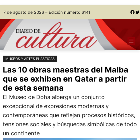
Saltar
Skip
Facebook
Twitter
7 de agosto de 2026 – Edición número: 6141
al
to
contenido
content
MUSEOS Y ARTES PLÁSTICAS
Las 10 obras maestras del Malba
que se exhiben en Qatar a partir
de esta semana
El Museo de Doha alberga un conjunto
excepcional de expresiones modernas y
contemporáneas que reflejan procesos históricos,
tensiones sociales y búsquedas simbólicas de todo
un continente