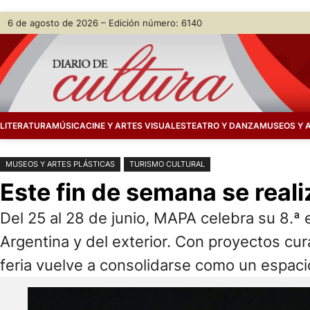
Saltar
Skip
6 de agosto de 2026 – Edición número: 6140
al
to
contenido
content
LITERATURA
MÚSICA
CINE Y ARTES VISUALES
TEATRO Y DANZA
MUSEOS Y 
MUSEOS Y ARTES PLÁSTICAS
TURISMO CULTURAL
Este fin de semana se real
Del 25 al 28 de junio, MAPA celebra su 8.ª 
Argentina y del exterior. Con proyectos cur
feria vuelve a consolidarse como un espac