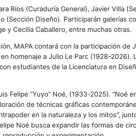
ra Ríos (Curaduría General), Javier Villa (Se
o (Sección Diseño). Participarán galerías
ge y Cecilia Caballero, entre muchas otras.
ión, MAPA contará con la participación de J
 en homenaje a Julio Le Parc (1928-2026). L
n con estudiantes de la Licenciatura en Dise
is Felipe “Yuyo” Noé, (1933-2025). “Noé en 
xploración de técnicas gráficas contemporán
apoder en la naturaleza y los mitos”, junto
elipe Noé busca expandir las formas de circ
a, reproducción y experimentación.