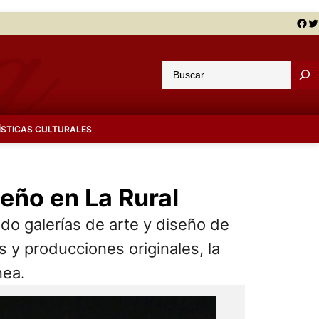
Facebook
Twitter
B
u
s
c
ÍSTICAS CULTURALES
a
r
seño en La Rural
ndo galerías de arte y diseño de
s y producciones originales, la
nea.